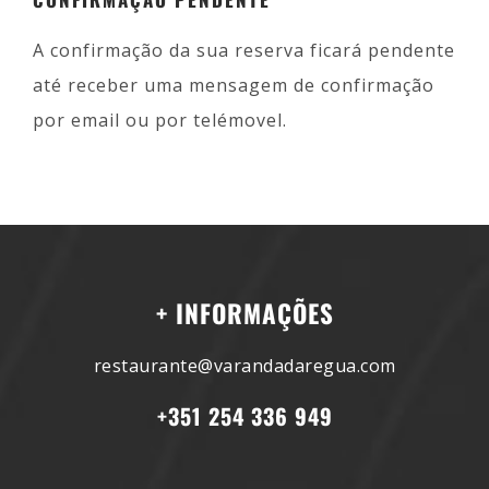
A confirmação da sua reserva ficará pendente
até receber uma mensagem de confirmação
por email ou por telémovel.
+ INFORMAÇÕES
restaurante@varandadaregua.com
+351 254 336 949