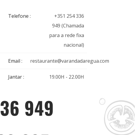
Telefone :
+351 254 336
949 (Chamada
para a rede fixa
nacional)
Email :
restaurante@varandadaregua.com
Jantar :
19.00H - 22.00H
336 949