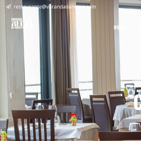
restaurante@varandadaregua.com
HOME