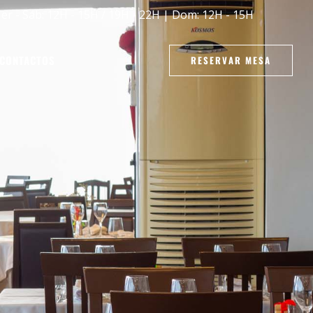
er - Sáb: 12H - 15H / 19H - 22H | Dom: 12H - 15H
CONTACTOS
RESERVAR MESA